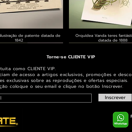
ilustração de patente datada de
Visualização rápida
Orquídea Vanda teres fantásti
Visualização rápid
1842
datada de 1888
 ® GoianArte
 ® GoianArte
 ® GoianArte
Exclusivo ® GoianArte
Exclusivo ® GoianArte
Exclusivo ® GoianArte
Torne-se CLIENTE VIP
atuita como CLIENTE VIP.
iciam de acesso a artigos exclusivos, promoções e desco
s exclusivas sobr
e as reproduções e ofertas especiais.
ição coloque o seu email e clique no botão Inscrever.
Inscrever