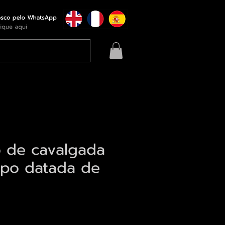
ão de cavalgada
po datada de
eço