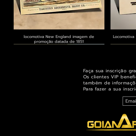
locomotiva New England imagem de
Visualização rápida
Locomotiva 
promoção datada de 1851
Exclusivo ® GoianArte
Exclusivo ® GoianArte
Exclusivo ® GoianArte
Exclusivo
Exclusivo
Exclusivo
Faça sua inscrição gr
Os clientes VIP benef
também de informaçõe
Para fazer a sua inscr