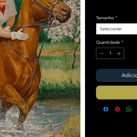
Envios saiba mais a
Tamanho
*
Selecionar
Quantidade
*
Adici