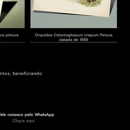
ca pintura
a
Orquídea Odontoglossum crispum Pintura
Visualização rápida
datada de 1888
Exclusivo ® GoianArte
Exclusivo ® GoianArte
Exclusivo ® GoianArte
ntos, beneficiando