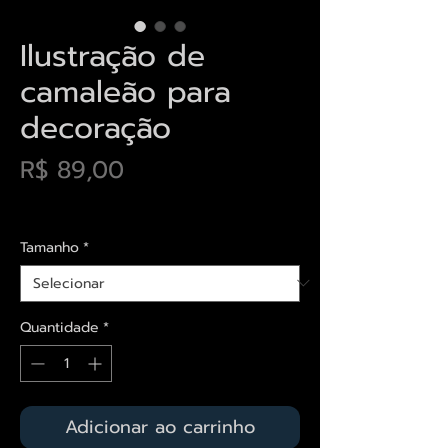
Ilustração de
camaleão para
decoração
Preço
R$ 89,00
Envios saiba mais aqui
Tamanho
*
Quantidade
*
Adicionar ao carrinho