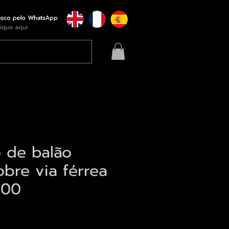
o de balão
obre via férrea
900
eço