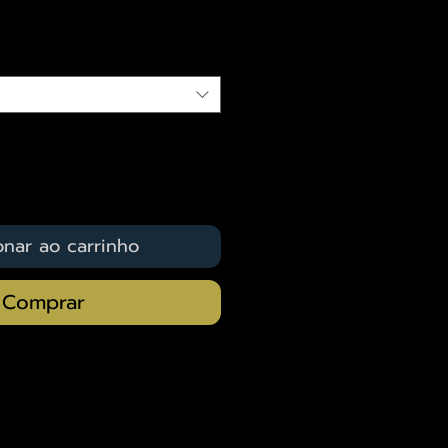
qui
onar ao carrinho
Comprar