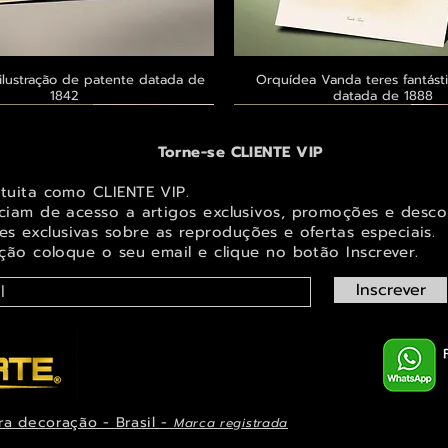
ilustração de patente datada de
Visualização rápida
Orquídea Vanda teres fantásti
Visualização rápid
1842
datada de 1888
 ® GoianArte
 ® GoianArte
 ® GoianArte
Exclusivo ® GoianArte
Exclusivo ® GoianArte
Exclusivo ® GoianArte
Torne-se CLIENTE VIP
atuita como CLIENTE VIP.
iciam de acesso a artigos exclusivos, promoções e desco
s exclusivas sobr
e as reproduções e ofertas especiais.
ição coloque o seu email e clique no botão Inscrever.
Inscrever
ra decoração - Brasil -
Marca registrada
em de Fada e elfo para decorar
ta imagem de Fada Bebê para
s Masdevallia shuttleworthii e
Visualização rápida
Visualização rápida
Visualização rápida
Orquídea Laelia autumnalis, rara
Belíssima imagem de Fada das Ma
Belíssima imagem de Fada das na
Visualização rápid
Visualização rápid
Visualização rápid
ys Pintura de datada de 1888
r espaço infantil ou juvenil
paço infantil ou juvenil
decorar espaço infantil ou 
ilustração datada de 1
espaço infantil ou juve