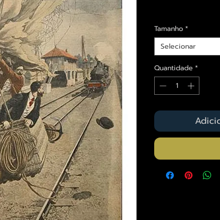
Envios saiba mais a
Tamanho
*
Selecionar
Quantidade
*
Adici