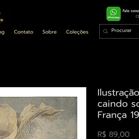
og
Contato
Sobre
Coleções
Ilustraçã
caindo s
França 1
Pr
R$ 89,00