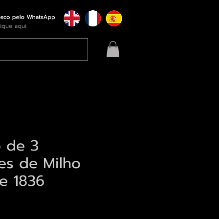
o de 3
es de Milho
e 1836
eço