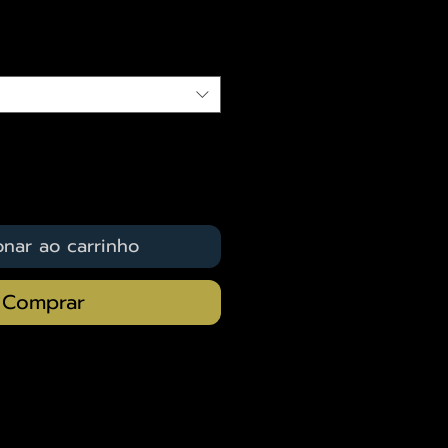
qui
onar ao carrinho
Comprar