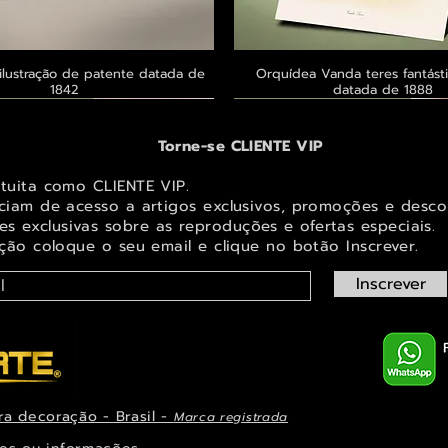
ilustração de patente datada de
Visualização rápida
Orquídea Vanda teres fantásti
Visualização rápid
1842
datada de 1888
 ® GoianArte
 ® GoianArte
 ® GoianArte
Exclusivo ® GoianArte
Exclusivo ® GoianArte
Exclusivo ® GoianArte
Torne-se CLIENTE VIP
atuita como CLIENTE VIP.
iciam de acesso a artigos exclusivos, promoções e desco
s exclusivas sobr
e as reproduções e ofertas especiais.
ição coloque o seu email e clique no botão Inscrever.
Inscrever
ra decoração - Brasil -
Marca registrada
em de Fada e elfo para decorar
ta imagem de Fada Bebê para
s Masdevallia shuttleworthii e
Visualização rápida
Visualização rápida
Visualização rápida
Orquídea Laelia autumnalis, rara
Belíssima imagem de Fada das Ma
Belíssima imagem de Fada das na
Visualização rápid
Visualização rápid
Visualização rápid
ys Pintura de datada de 1888
r espaço infantil ou juvenil
paço infantil ou juvenil
decorar espaço infantil ou 
ilustração datada de 1
espaço infantil ou juve