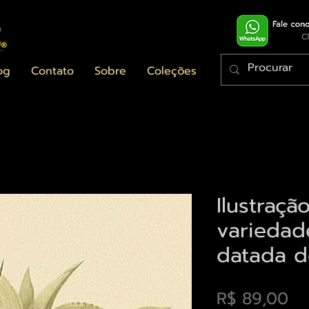
og
Contato
Sobre
Coleções
Ilustraçã
variedad
datada d
Pr
R$ 89,00