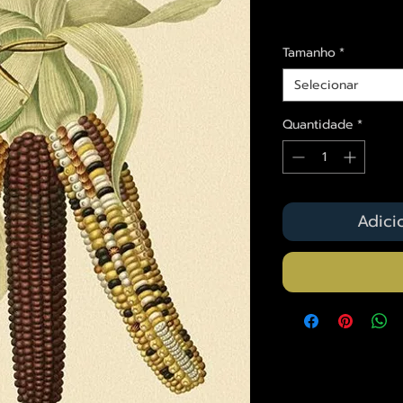
Envios saiba mais a
Tamanho
*
Selecionar
Quantidade
*
Adici