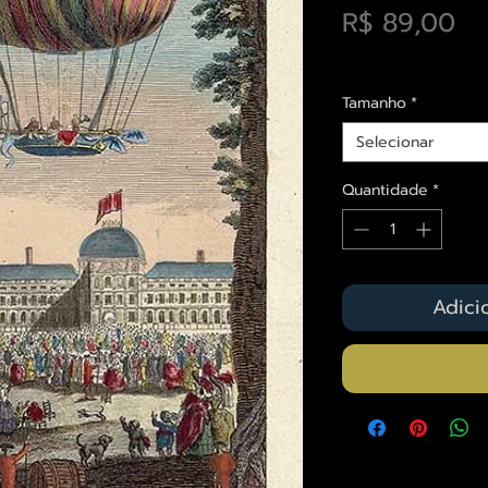
Pr
R$ 89,00
Envios saiba mais a
Tamanho
*
Selecionar
Quantidade
*
Adici