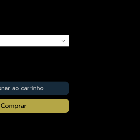
eço
qui
onar ao carrinho
Comprar