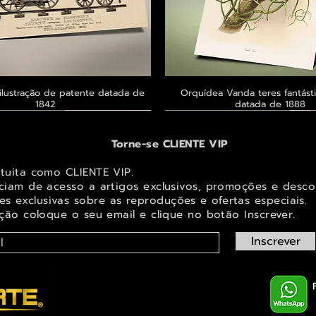
ilustração de patente datada de
Visualização rápida
Orquídea Vanda teres fantásti
Visualização rápid
1842
datada de 1888
 ® GoianArte
 ® GoianArte
 ® GoianArte
Exclusivo ® GoianArte
Exclusivo ® GoianArte
Exclusivo ® GoianArte
Torne-se CLIENTE VIP
atuita como CLIENTE VIP.
iciam de acesso a artigos exclusivos, promoções e desco
s exclusivas sobr
e as reproduções e ofertas especiais.
ição coloque o seu email e clique no botão Inscrever.
Inscrever