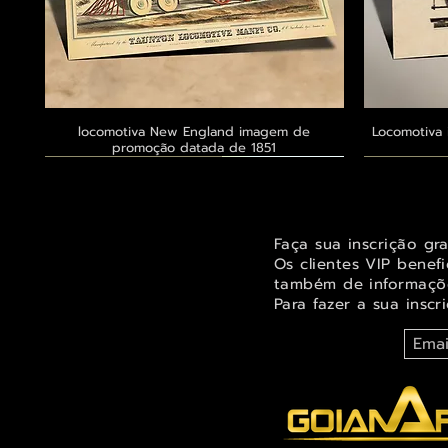
locomotiva New England imagem de
Visualização rápida
Locomotiva 
promoção datada de 1851
Exclusivo ® GoianArte
Exclusivo ® GoianArte
Exclusivo ® GoianArte
Exclusivo
Exclusivo
Exclusivo
Faça sua inscrição gr
Os clientes VIP benef
também de informaçõe
Para fazer a sua inscr