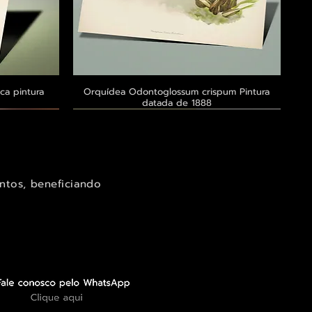
ca pintura
a
Orquídea Odontoglossum crispum Pintura
Visualização rápida
datada de 1888
Exclusivo ® GoianArte
Exclusivo ® GoianArte
Exclusivo ® GoianArte
ntos, beneficiando