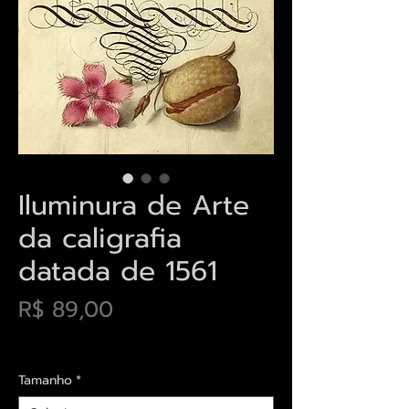
Iluminura de Arte
da caligrafia
datada de 1561
Preço
R$ 89,00
Envios saiba mais aqui
Tamanho
*