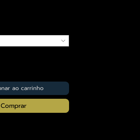
eço
qui
onar ao carrinho
Comprar