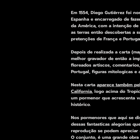
Em 1554, Diego Gutiérrez foi n
Espanha e encarregado de faze
da América, com a intenção de 
as terras então descobertas a s
pretenções de França e Portugal
Depois de realizada a carta (m
melhor gravador de então a imp
floreados artiscos, comentarios
Portugal, figuras mitologicas e a
Nesta carta
aparece também pel
California
, logo acima do Tropi
um pormenor que acrescenta va
histórico.
Nos pormenores que aqui se di
dessas fantasticas alegorias qu
reprodução se podem apreciar
O conjunto, é uma grande obra 