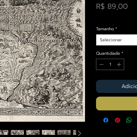
Pr
R$ 89,00
Envios saiba mais a
Tamanho
*
Selecionar
Quantidade
*
Adici