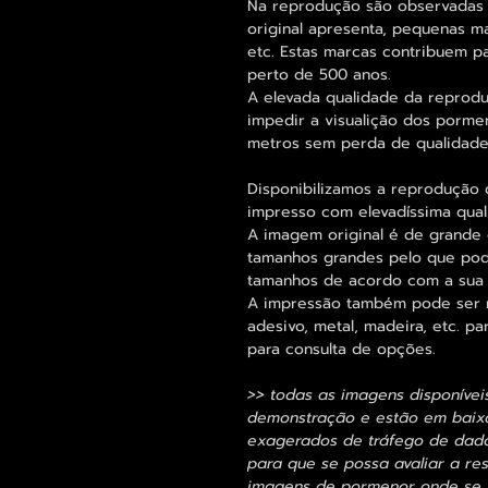
Na reprodução são observadas
original apresenta, pequenas m
etc. Estas marcas contribuem p
perto de 500 anos.
A elevada qualidade da reprod
impedir a visualição dos porme
metros sem perda de qualidade
Disponibilizamos a reprodução 
impresso com elevadíssima qual
A imagem original é de grande 
tamanhos grandes pelo que pode
tamanhos de acordo com a sua
A impressão também pode ser re
adesivo, metal, madeira, etc. 
para consulta de opções.
>> todas as imagens disponívei
demonstração e estão em baixa
exagerados de tráfego de dados
para que se possa avaliar a res
imagens de pormenor onde se p