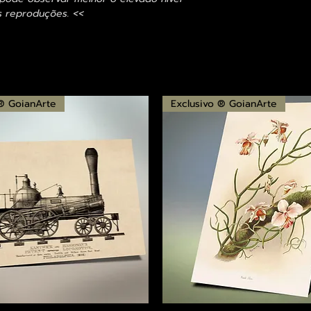
s reproduções. <<
 ® GoianArte
Exclusivo ® GoianArte