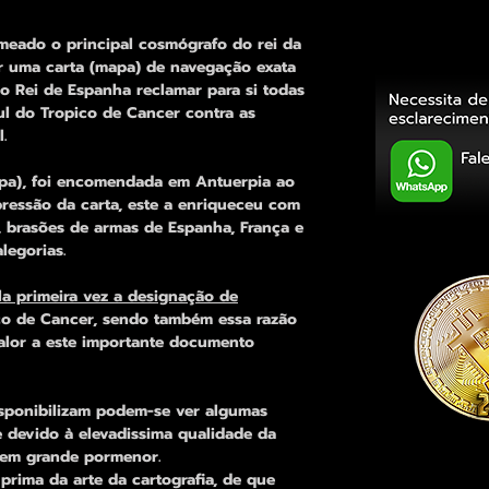
omeado o principal cosmógrafo do rei da
r uma carta (mapa) de navegação exata
o Rei de Espanha reclamar para si todas
ul do Tropico de Cancer contra as
.
apa), foi encomendada em Antuerpia ao
ressão da carta, este a enriqueceu com
, brasões de armas de Espanha, França e
legorias.
a primeira vez a designação de
co de Cancer, sendo também essa razão
lor a este importante documento
sponibilizam podem-se ver algumas
e devido à elevadissima qualidade da
 em grande pormenor.
prima da arte da cartografia, de que