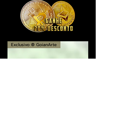
Exclusivo ® GoianArte
locomotiva New England imagem de