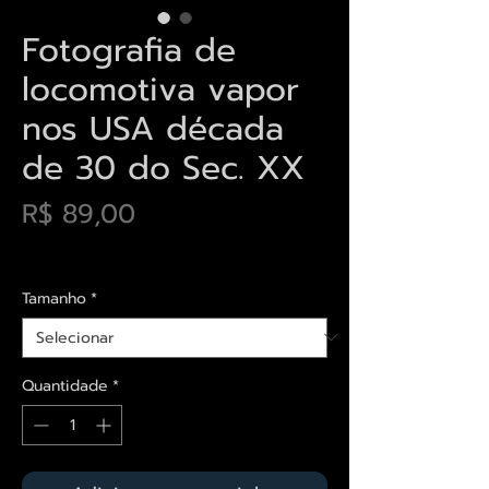
Fotografia de
locomotiva vapor
nos USA década
de 30 do Sec. XX
Preço
R$ 89,00
Envios saiba mais aqui
Tamanho
*
Quantidade
*