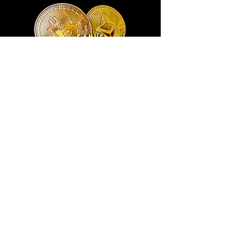
Exclusivo ® GoianArte
locomotiva New England imagem de