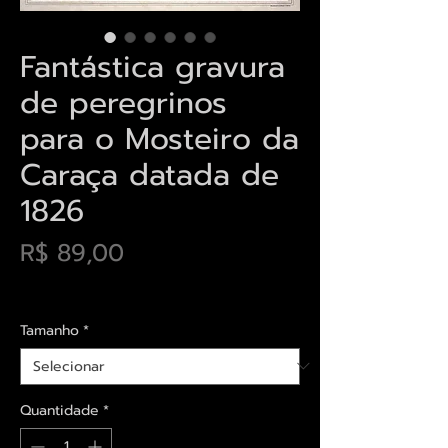
Fantástica gravura
de peregrinos
para o Mosteiro da
Caraça datada de
1826
Preço
R$ 89,00
Envios saiba mais aqui
Tamanho
*
Quantidade
*