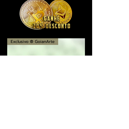
Exclusivo ® GoianArte
locomotiva New England imagem de