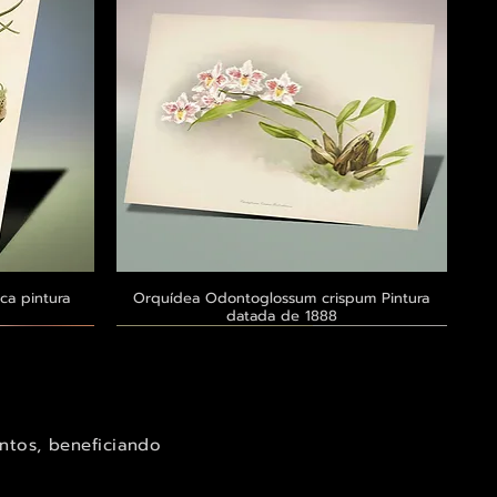
ca pintura
a
Orquídea Odontoglossum crispum Pintura
Visualização rápida
datada de 1888
Exclusivo ® GoianArte
Exclusivo ® GoianArte
Exclusivo ® GoianArte
ntos, beneficiando