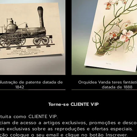
ilustração de patente datada de
Visualização rápida
Orquídea Vanda teres fantásti
Visualização rápid
1842
datada de 1888
 ® GoianArte
 ® GoianArte
 ® GoianArte
Exclusivo ® GoianArte
Exclusivo ® GoianArte
Exclusivo ® GoianArte
Torne-se CLIENTE VIP
atuita como CLIENTE VIP.
iciam de acesso a artigos exclusivos, promoções e desco
s exclusivas sobr
e as reproduções e ofertas especiais.
ição coloque o seu email e clique no botão Inscrever.