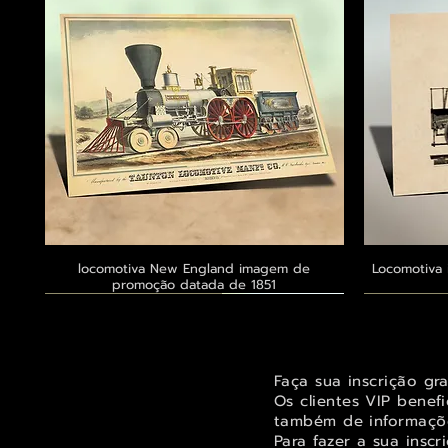
locomotiva New England imagem de
Visualização rápida
Locomotiva 
promoção datada de 1851
Exclusivo ® GoianArte
Exclusivo ® GoianArte
Exclusivo ® GoianArte
Exclusivo
Exclusivo
Exclusivo
Faça sua inscrição gr
Os clientes VIP benef
também de informaçõe
Para fazer a sua inscr