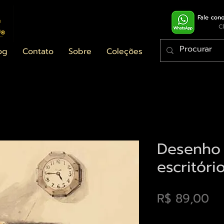
og
Contato
Sobre
Coleções
Desenho
escritóri
Pr
R$ 89,00
Envios saiba mais a