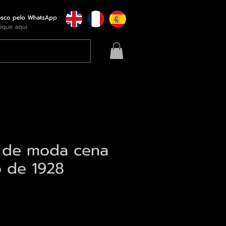
 de moda cena
o de 1928
eço
qui