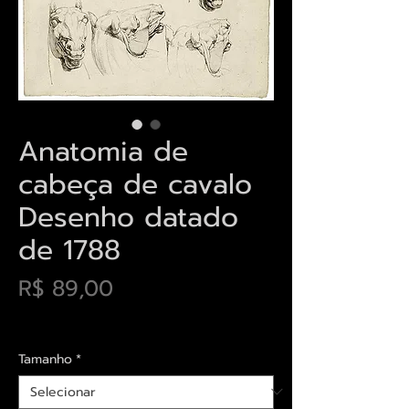
Anatomia de
cabeça de cavalo
Desenho datado
de 1788
Preço
R$ 89,00
Envios saiba mais aqui
Tamanho
*