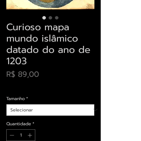
Curioso mapa
mundo islâmico
datado do ano de
1203
Preço
R$ 89,00
Envios saiba mais aqui
Tamanho
*
Quantidade
*