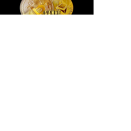
Exclusivo ® GoianArte
locomotiva New England imagem de
promoção datada de 1851