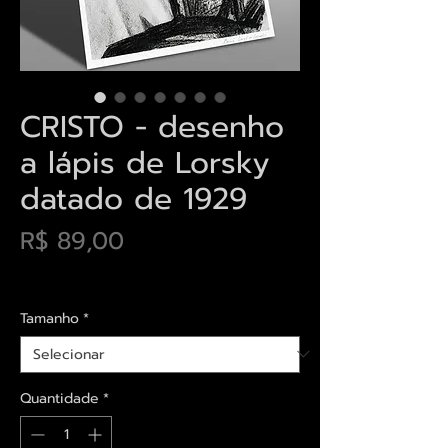
CRISTO - desenho
a lápis de Lorsky
datado de 1929
Preço
R$ 89,00
Envios saiba mais aqui
Tamanho
*
Quantidade
*