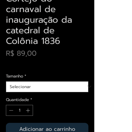
carnaval de
inauguração da
catedral de
Colônia 1836
Preço
R$ 89,00
Envios saiba mais aqui
Tamanho
*
Quantidade
*
Adicionar ao carrinho