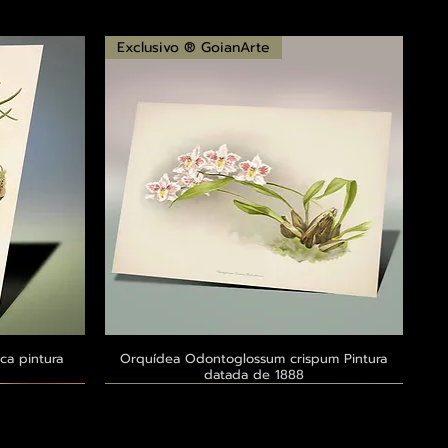
Exclusivo ® GoianArte
ca pintura
a
Orquídea Odontoglossum crispum Pintura
Visualização rápida
datada de 1888
Exclusivo ® GoianArte
Exclusivo ® GoianArte
Exclusivo ® GoianArte