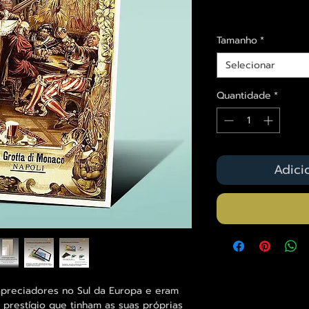
Envios saiba mais a
Tamanho
*
Selecionar
Quantidade
*
Adici
apreciadores no Sul da Europa e eram
 prestígio que tinham as suas próprias