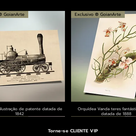
 ® GoianArte
Exclusivo ® GoianArte
ilustração de patente datada de
Visualização rápida
Orquídea Vanda teres fantásti
Visualização rápid
1842
datada de 1888
 ® GoianArte
 ® GoianArte
 ® GoianArte
Exclusivo ® GoianArte
Exclusivo ® GoianArte
Exclusivo ® GoianArte
Torne-se CLIENTE VIP