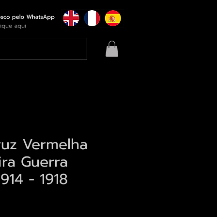
ruz Vermelha
ira Guerra
914 - 1918
eço