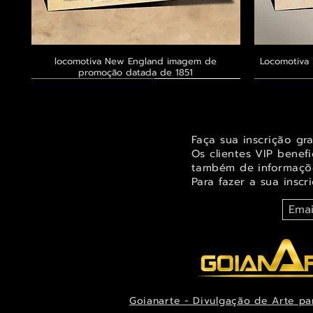
locomotiva New England imagem de
Visualização rápida
Locomotiva 
promoção datada de 1851
Exclusivo ® GoianArte
Exclusivo ® GoianArte
Exclusivo ® GoianArte
Exclusivo
Exclusivo
Exclusivo
Faça sua inscrição gr
Os clientes VIP benef
também de informaçõe
Para fazer a sua inscr
Goianarte - Divulgação de Arte pa
Orquídea Odontoglossum insleayi splendens
Belíssima imagem de Fada das árvores para
Belíssima pintura de Fada dos jardins para
Visualização rápida
Visualização rápida
Visualização rápida
Alegre imag
Ternuren
Orquídea