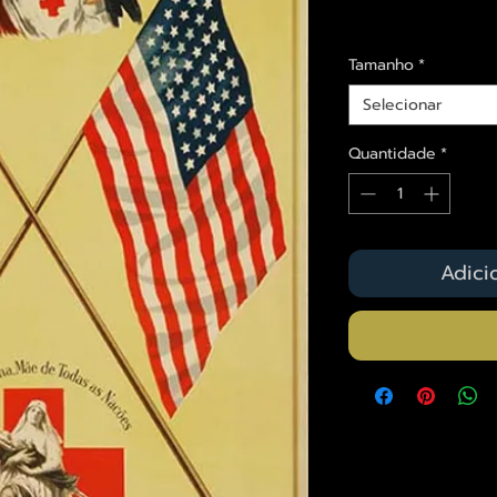
Envios saiba mais a
Tamanho
*
Selecionar
Quantidade
*
Adici