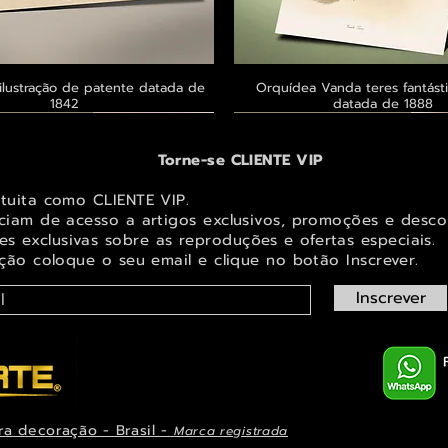
ilustração de patente datada de
Visualização rápida
Orquídea Vanda teres fantásti
Visualização rápid
1842
datada de 1888
 ® GoianArte
 ® GoianArte
 ® GoianArte
Exclusivo ® GoianArte
Exclusivo ® GoianArte
Exclusivo ® GoianArte
Torne-se CLIENTE VIP
atuita como CLIENTE VIP.
iciam de acesso a artigos exclusivos, promoções e desco
s exclusivas sobr
e as reproduções e ofertas especiais.
ição coloque o seu email e clique no botão Inscrever.
Inscrever
ra decoração - Brasil -
Marca registrada
em de Fada e elfo para decorar
ta imagem de Fada Bebê para
s Masdevallia shuttleworthii e
Visualização rápida
Visualização rápida
Visualização rápida
Orquídea Laelia autumnalis, rara
Belíssima imagem de Fada das Ma
Belíssima imagem de Fada das na
Visualização rápid
Visualização rápid
Visualização rápid