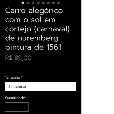
Carro alegórico
com o sol em
cortejo (carnaval)
de nuremberg
pintura de 1561
Preço
R$ 89,00
Envios saiba mais aqui
Tamanho
*
Quantidade
*