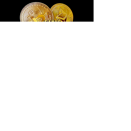
Exclusivo ® GoianArte
locomotiva New England imagem de