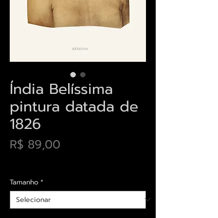
Índia Belíssima
pintura datada de
1826
Preço
R$ 89,00
Envios saiba mais aqui
Tamanho
*