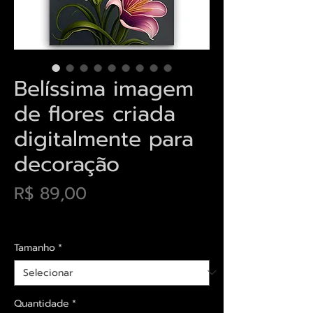
Belíssima imagem
de flores criada
digitalmente para
decoração
Preço
R$ 89,00
Envios saiba mais aqui
Tamanho
*
Quantidade
*