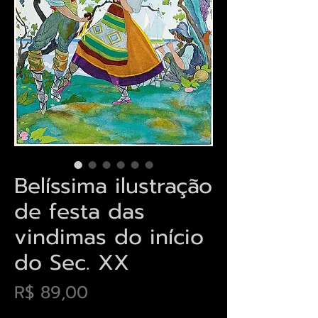
Belíssima ilustração
de festa das
vindimas do início
do Sec. XX
Preço
R$ 89,00
Envios saiba mais aqui