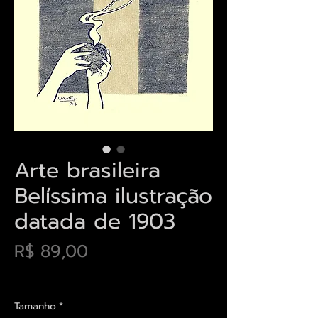
Arte brasileira
Belíssima ilustração
datada de 1903
Preço
R$ 89,00
Envios saiba mais aqui
Tamanho
*