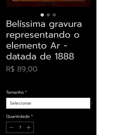
Belíssima gravura
representando o
elemento Ar -
datada de 1888
Preço
R$ 89,00
Envios saiba mais aqui
Tamanho
*
Quantidade
*