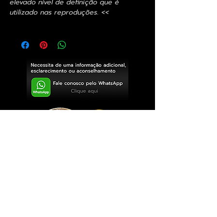
elevado nível de definição que é
utilizado nas reproduções. <<
Exclusivo ® GoianArte