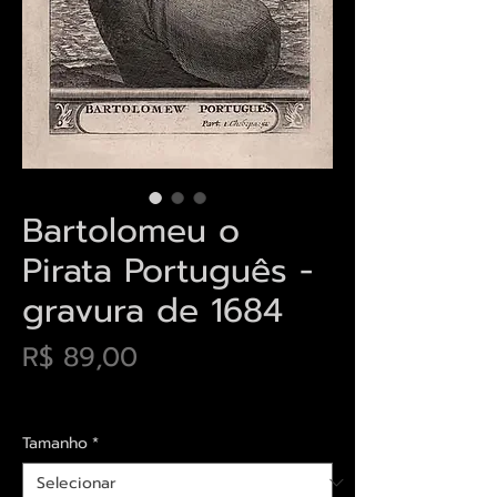
Bartolomeu o
Pirata Português -
gravura de 1684
Preço
R$ 89,00
Envios saiba mais aqui
Tamanho
*