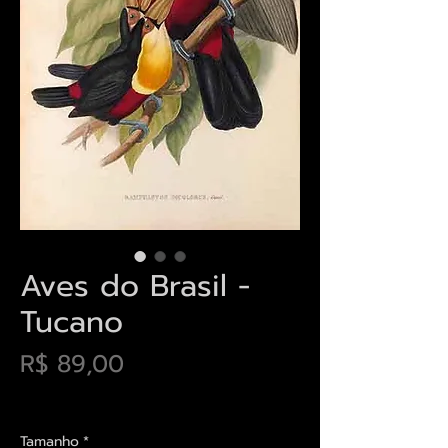
Aves do Brasil -
Tucano
Preço
R$ 89,00
Envios saiba mais aqui
Tamanho
*