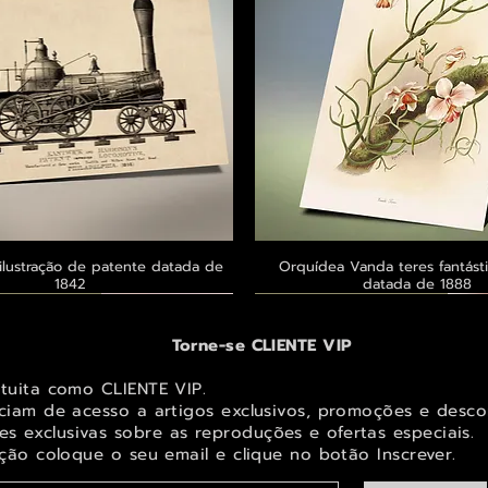
ilustração de patente datada de
Visualização rápida
Orquídea Vanda teres fantásti
Visualização rápid
1842
datada de 1888
 ® GoianArte
 ® GoianArte
 ® GoianArte
Exclusivo ® GoianArte
Exclusivo ® GoianArte
Exclusivo ® GoianArte
Torne-se CLIENTE VIP
atuita como CLIENTE VIP.
iciam de acesso a artigos exclusivos, promoções e desco
s exclusivas sobr
e as reproduções e ofertas especiais.
ição coloque o seu email e clique no botão Inscrever.