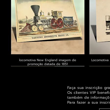
locomotiva New England imagem de
Visualização rápida
Locomotiva 
promoção datada de 1851
Exclusivo ® GoianArte
Exclusivo ® GoianArte
Exclusivo ® GoianArte
Exclusivo
Exclusivo
Exclusivo
Faça sua inscrição gr
Os clientes VIP benef
também de informaçõe
Para fazer a sua inscr