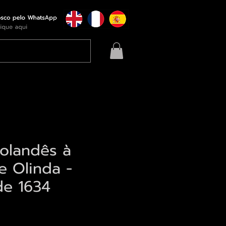
olandês à
e Olinda -
de 1634
eço