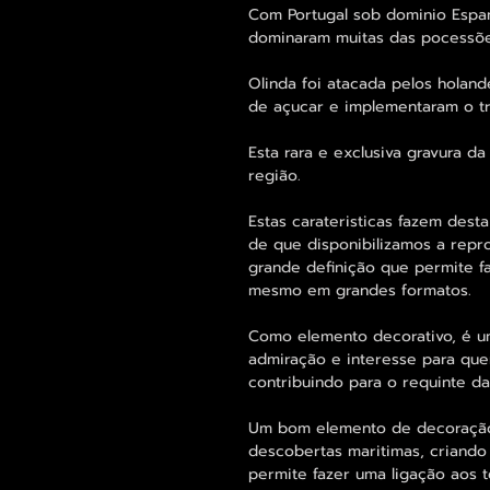
Com Portugal sob dominio Espa
dominaram muitas das pocessõe
Olinda foi atacada pelos holan
de açucar e implementaram o tr
Esta rara e exclusiva gravura d
região.
Estas carateristicas fazem dest
de que disponibilizamos a repr
grande definição que permite f
mesmo em grandes formatos.
Como elemento decorativo, é u
admiração e interesse para qu
contribuindo para o requinte d
Um bom elemento de decoração
descobertas maritimas, criand
permite fazer uma ligação aos