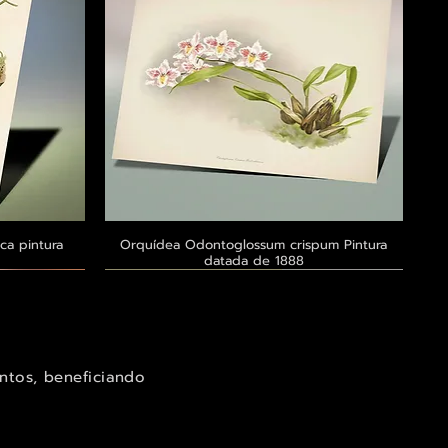
ca pintura
a
Orquídea Odontoglossum crispum Pintura
Visualização rápida
datada de 1888
Exclusivo ® GoianArte
Exclusivo ® GoianArte
Exclusivo ® GoianArte
ntos, beneficiando