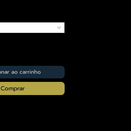
qui
onar ao carrinho
Comprar