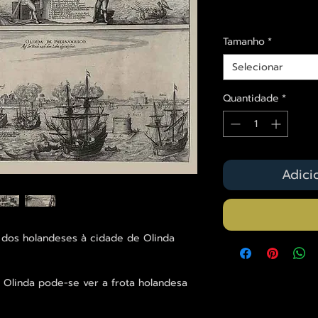
Envios saiba mais a
Tamanho
*
Selecionar
Quantidade
*
Adici
 dos holandeses à cidade de Olinda
e Olinda pode-se ver a frota holandesa