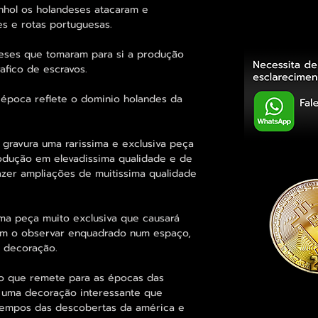
nhol os holandeses atacaram e
s e rotas portuguesas.
deses que tomaram para si a produção
afico de escravos.
a época reflete o dominio holandes da
a gravura uma rarissima e exclusiva peça
odução em elevadissima qualidade e de
azer ampliações de muitissima qualidade
ma peça muito exclusiva que causará
em o observar enquadrado num espaço,
a decoração.
 que remete para as épocas das
o uma decoração interessante que
 tempos das descobertas da américa e