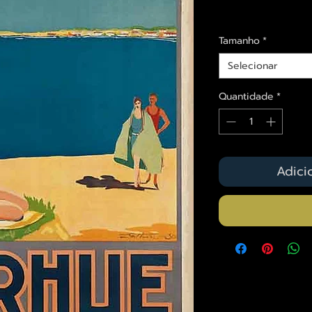
Envios saiba mais a
Tamanho
*
Selecionar
Quantidade
*
Adici