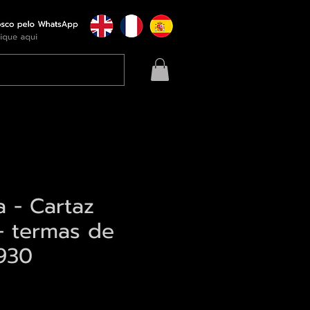
a - Cartaz
 - termas de
930
eço