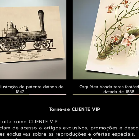
ilustração de patente datada de
Visualização rápida
Orquídea Vanda teres fantásti
Visualização rápid
1842
datada de 1888
 ® GoianArte
 ® GoianArte
 ® GoianArte
Exclusivo ® GoianArte
Exclusivo ® GoianArte
Exclusivo ® GoianArte
Torne-se CLIENTE VIP
atuita como CLIENTE VIP.
iciam de acesso a artigos exclusivos, promoções e desco
s exclusivas sobr
e as reproduções e ofertas especiais.