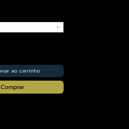
qui
onar ao carrinho
Comprar