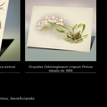
ca pintura
a
Orquídea Odontoglossum crispum Pintura
Visualização rápida
datada de 1888
Exclusivo ® GoianArte
Exclusivo ® GoianArte
Exclusivo ® GoianArte
ntos, beneficiando