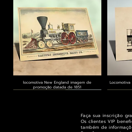
locomotiva New England imagem de
Visualização rápida
Locomotiva 
promoção datada de 1851
Exclusivo ® GoianArte
Exclusivo ® GoianArte
Exclusivo ® GoianArte
Exclusivo
Exclusivo
Exclusivo
Faça sua inscrição gr
Os clientes VIP benef
também de informaçõe