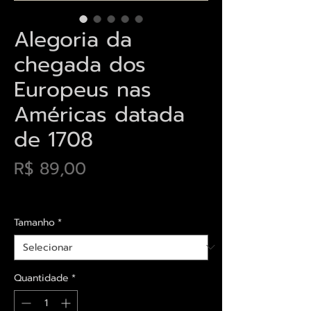
Alegoria da
chegada dos
Europeus nas
Américas datada
de 1708
Preço
R$ 89,00
Envios saiba mais aqui
Tamanho
*
Quantidade
*