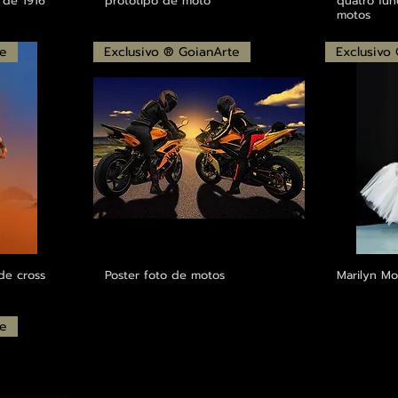
 de 1916
protótipo de moto
quatro fun
motos
te
Exclusivo ® GoianArte
Exclusivo
de cross
Poster foto de motos
Marilyn Mo
te