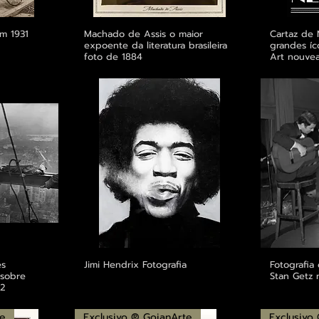
em 1931
Machado de Assis o maior
Cartaz de 
expoente da literatura brasileira
grandes íc
foto de 1884
Art nouve
es
Jimi Hendrix Fotografia
Fotografia
 sobre
Stan Getz
32
te
Exclusivo ® GoianArte
Exclusivo